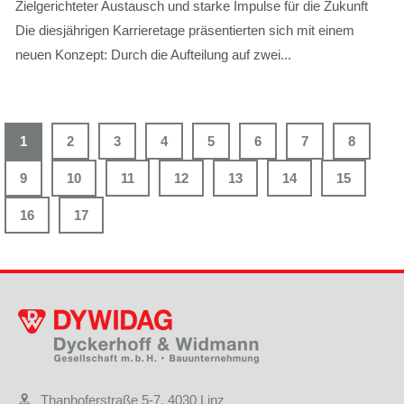
Zielgerichteter Austausch und starke Impulse für die Zukunft
Die diesjährigen Karrieretage präsentierten sich mit einem
neuen Konzept: Durch die Aufteilung auf zwei...
1
2
3
4
5
6
7
8
9
10
11
12
13
14
15
16
17
Thanhoferstraße 5-7, 4030 Linz