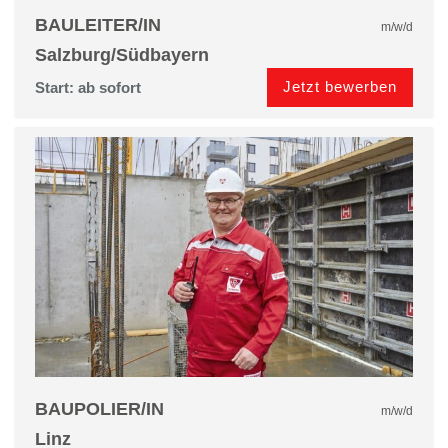
BAULEITER/IN
m/w/d
Salzburg/Südbayern
Jetzt bewerben
Start: ab sofort
BAUPOLIER/IN
m/w/d
Linz