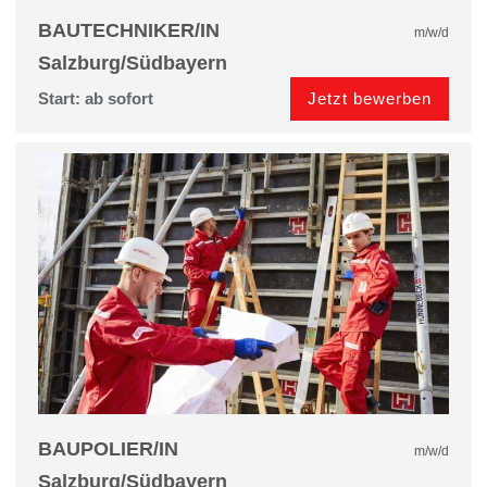
BAUTECHNIKER/IN
m/w/d
Salzburg/Südbayern
Jetzt bewerben
Start: ab sofort
BAUPOLIER/IN
m/w/d
Salzburg/Südbayern