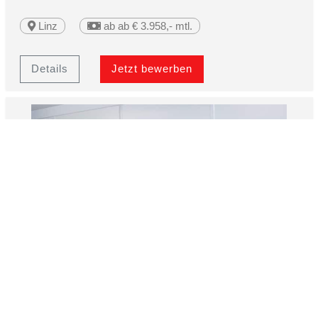
Linz
ab ab € 3.958,- mtl.
Details
Jetzt bewerben
BauleiterIn Wien
m/w/d
Start: ab sofort