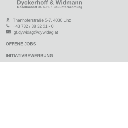
Thanhoferstraße 5-7, 4030 Linz
+43 732 / 38 32 91 - 0
gf.dywidag@dywidag.at
OFFENE JOBS
INITIATIVBEWERBUNG
KARRIEREWEGE
BENEFITS
BEWERBUNGSTIPPS
BEWERBUNGSFORMULAR
GEPRÜFTE QUALITÄT