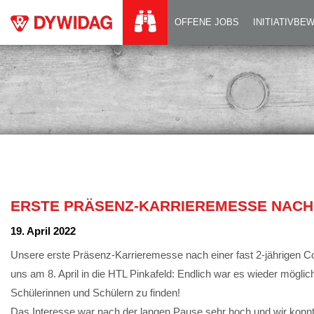
ERSTE PRÄSENZ-K
OFFENE JOBS
INITIATIVB
ERSTE PRÄSENZ-KARRIEREMESSE NACH
19. April 2022
Unsere erste Präsenz-Karrieremesse nach einer fast 2-jährigen C
uns am 8. April in die HTL Pinkafeld: Endlich war es wieder mögli
Schülerinnen und Schülern zu finden!
Das Interesse war nach der langen Pause sehr hoch und wir konnte