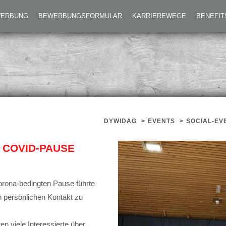
ARRIEREMESSE NACH COVID-PAUSE
EWERBUNG
BEWERBUNGSFORMULAR
KARRIEREWEGE
BENEFIT
DYWIDAG
>
EVENTS
>
SOCIAL-EV
 COVID-PAUSE
orona-bedingten Pause führte
ch persönlichen Kontakt zu
n viele Interessierte über