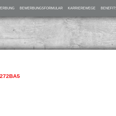
2_CAMPUS_WEB_8A9C272BA5
EWERBUNG
BEWERBUNGSFORMULAR
KARRIEREWEGE
BENEFIT
272BA5