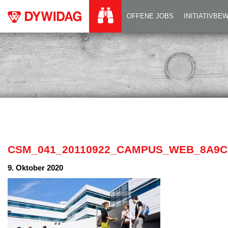
CSM_041_2011092
OFFENE JOBS
INITIATIVB
CSM_041_20110922_CAMPUS_WEB_8A9C
9. Oktober 2020