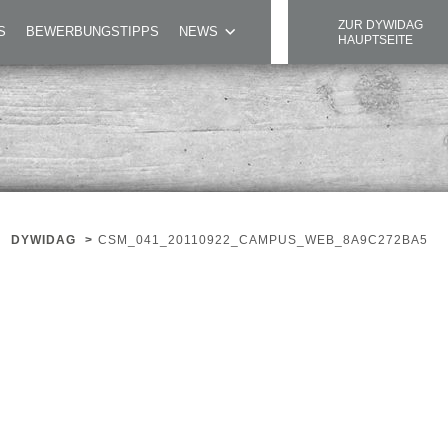
ZUR DYWIDAG
S
BEWERBUNGSTIPPS
NEWS
HAUPTSEITE
DYWIDAG
>
CSM_041_20110922_CAMPUS_WEB_8A9C272BA5