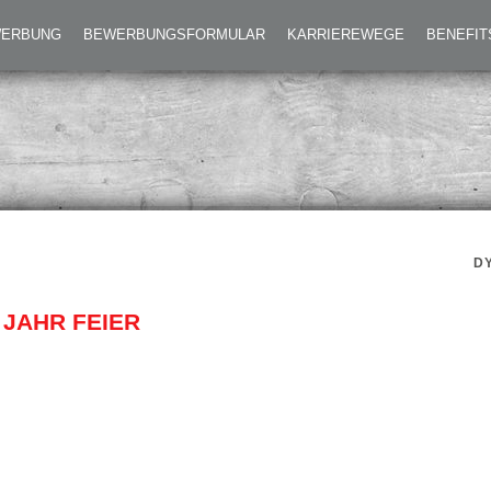
TER:INNEN-FEST – 50 JAHR FEIER
EWERBUNG
BEWERBUNGSFORMULAR
KARRIEREWEGE
BENEFIT
D
 JAHR FEIER