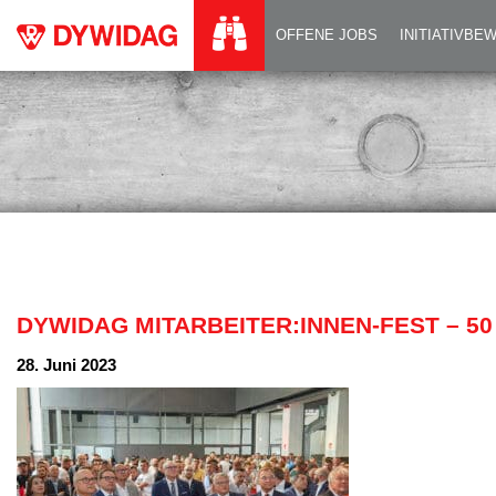
DYWIDAG MITARBEI
OFFENE JOBS
INITIATIVB
DYWIDAG MITARBEITER:INNEN-FEST – 50
28. Juni 2023