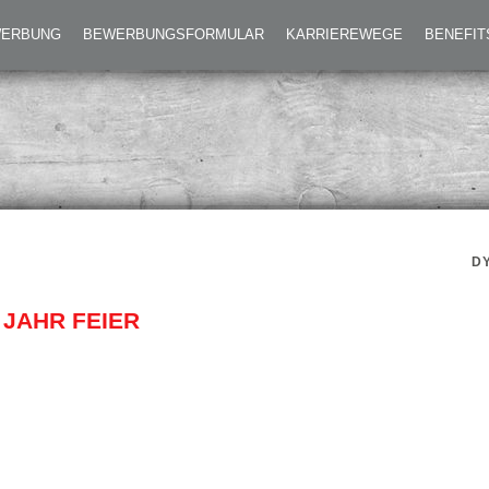
TER:INNEN-FEST – 50 JAHR FEIER
EWERBUNG
BEWERBUNGSFORMULAR
KARRIEREWEGE
BENEFIT
D
 JAHR FEIER