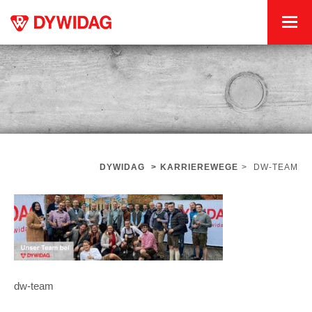
DYWIDAG
>
KARRIEREWEGE
>
DW-TEAM
dw-team