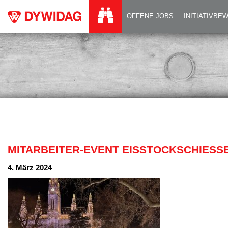
MITARBEITER-EVEN
OFFENE JOBS
INITIATIVB
MITARBEITER-EVENT EISSTOCKSCHIESSE
4. März 2024