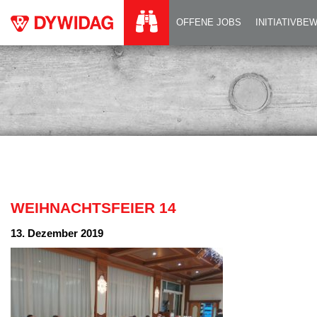
WEIHNACHTSFEIER
OFFENE JOBS
INITIATIVB
WEIHNACHTSFEIER 14
13. Dezember 2019