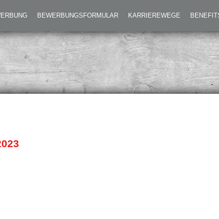
N-WEIHNACHTSFEIER 2023
EWERBUNG
BEWERBUNGSFORMULAR
KARRIEREWEGE
BENEFIT
2023