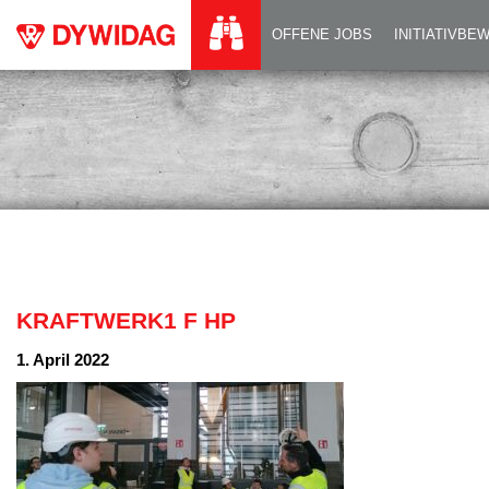
KRAFTWERK1 F HP
OFFENE JOBS
INITIATIVB
KRAFTWERK1 F HP
1. April 2022