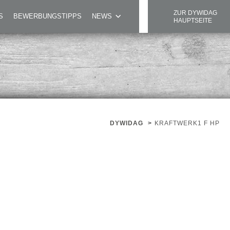
ZUR DYWIDAG
S
BEWERBUNGSTIPPS
NEWS
HAUPTSEITE
DYWIDAG
>
KRAFTWERK1 F HP