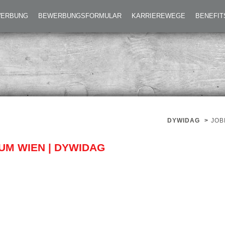
O SITTE BAUTECHNIKUM WIEN | DYWIDAG S
EWERBUNG
BEWERBUNGSFORMULAR
KARRIEREWEGE
BENEFIT
DYWIDAG
>
JOB
UM WIEN | DYWIDAG